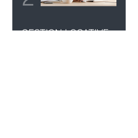
GESTION LOCATIVE
– Une équipe de professionnels qui
connaît votre logement
– Un réseau d’artisans qualifiés et
réactifs
– Des partenaires locaux
compétents: diagnostics, états des
lieux…
– Un coût de gestion allégé à 5%
HT