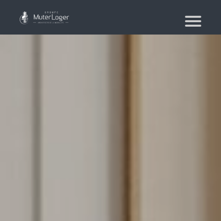
Qui sommes-nous ?
Le groupe
Nos engagements
Moving Planner
Logement
Votre recherche de logement
Recherche de logement pour les militaires –
Mut’Actions
Votre agence immobilière
Location saisonnière
Déménagement