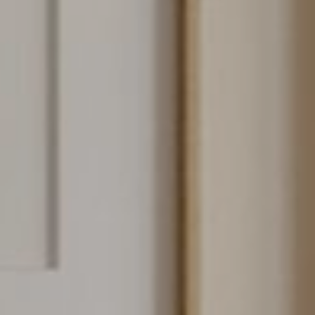
Déménagement particulier & collaborateur
Déménagement militaire – PFMD Officielle
Transfert de bureaux
Conciergerie
Nos outils
Contact