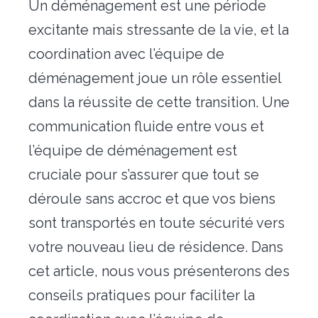
Un déménagement est une période
Déménagement particulier & collaborateur
excitante mais stressante de la vie, et la
Déménagement militaire – PFMD Officielle
coordination avec l’équipe de
Transfert de bureaux
déménagement joue un rôle essentiel
dans la réussite de cette transition. Une
Conciergerie
communication fluide entre vous et
Nos outils
l’équipe de déménagement est
cruciale pour s’assurer que tout se
Contact
déroule sans accroc et que vos biens
sont transportés en toute sécurité vers
votre nouveau lieu de résidence. Dans
cet article, nous vous présenterons des
conseils pratiques pour faciliter la