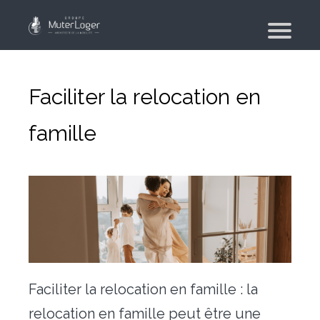
Qui sommes-nous ?
Le groupe
Faciliter la relocation en
Nos engagements
famille
Moving Planner
Logement
Votre recherche de logement
Recherche de logement pour les militaires –
Mut’Actions
Votre agence immobilière
Location saisonnière
Faciliter la relocation en famille : la
relocation en famille peut être une
Déménagement