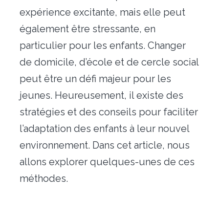
expérience excitante, mais elle peut
Déménagement particulier & collaborateur
également être stressante, en
Déménagement militaire – PFMD Officielle
particulier pour les enfants. Changer
Transfert de bureaux
de domicile, d’école et de cercle social
Conciergerie
peut être un défi majeur pour les
jeunes. Heureusement, il existe des
Nos outils
stratégies et des conseils pour faciliter
Contact
l’adaptation des enfants à leur nouvel
environnement. Dans cet article, nous
allons explorer quelques-unes de ces
méthodes.