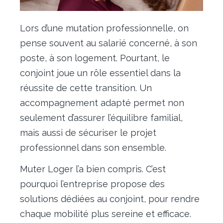
Déménagement particulier & collaborateur
Lors d’une mutation professionnelle, on
Déménagement militaire – PFMD Officielle
pense souvent au salarié concerné, à son
Transfert de bureaux
poste, à son logement. Pourtant, le
conjoint joue un rôle essentiel dans la
Conciergerie
réussite de cette transition. Un
Nos outils
accompagnement adapté permet non
seulement d’assurer l’équilibre familial,
Contact
mais aussi de sécuriser le projet
professionnel dans son ensemble.
Muter Loger l’a bien compris. C’est
pourquoi l’entreprise propose des
solutions dédiées au conjoint, pour rendre
chaque mobilité plus sereine et efficace.