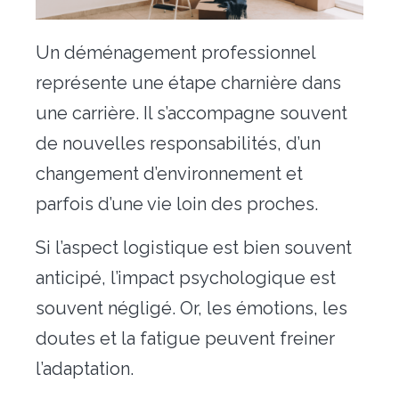
Déménagement particulier & collaborateur
Un déménagement professionnel
Déménagement militaire – PFMD Officielle
représente une étape charnière dans
Transfert de bureaux
une carrière. Il s’accompagne souvent
Conciergerie
de nouvelles responsabilités, d’un
changement d’environnement et
Nos outils
parfois d’une vie loin des proches.
Contact
Si l’aspect logistique est bien souvent
anticipé, l’impact psychologique est
souvent négligé. Or, les émotions, les
doutes et la fatigue peuvent freiner
l’adaptation.