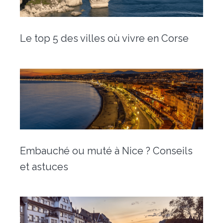
Déménagement particulier & collaborateur
Déménagement militaire – PFMD Officielle
Le top 5 des villes où vivre en Corse
Transfert de bureaux
Conciergerie
Nos outils
Contact
Embauché ou muté à Nice ? Conseils
et astuces