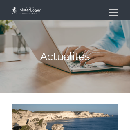
Qui sommes-nous ?
Le groupe
Nos engagements
Actualités
Moving Planner
Logement
Votre recherche de logement
Recherche de logement pour les militaires –
Mut’Actions
Votre agence immobilière
Location saisonnière
Déménagement