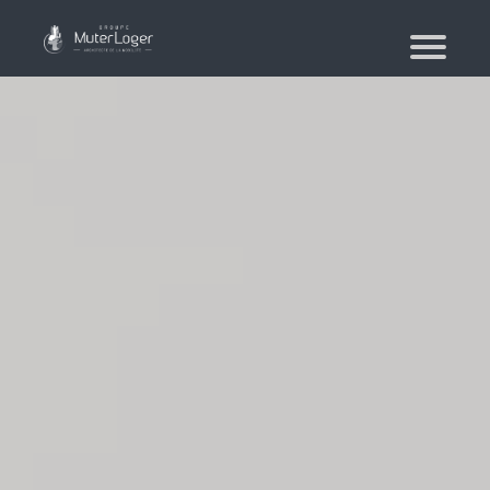
¿Quiénes somos?
Nuestros compromisos
El grupo
Moving planner
Vivienda
Su búsqueda de vivienda
Su agencia inmobiliaria
Moviente
Mudanza de particular y de colaboradores
Mudanza militar – PFMD Oficial