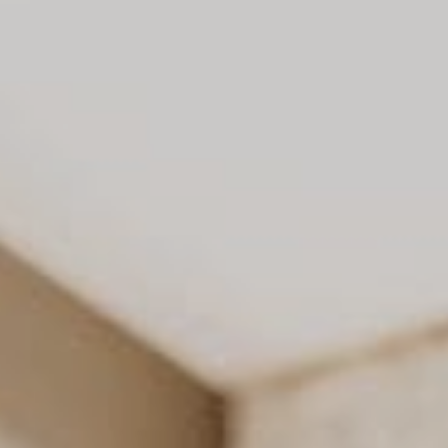
Traslado de oficinas
Conserjería
Nuestras herramientas
Contacto
Alquiler vacacional