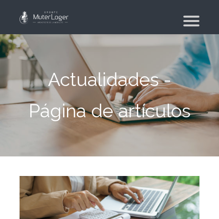
¿Quiénes somos?
Nuestros compromisos
El grupo
Actualidades -
Moving planner
Página de artículos
Vivienda
Su búsqueda de vivienda
Su agencia inmobiliaria
Moviente
Mudanza de particular y de colaboradores
Mudanza militar – PFMD Oficial