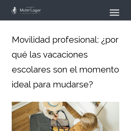
¿Quiénes somos?
Nuestros compromisos
Movilidad profesional: ¿por
El grupo
qué las vacaciones
Moving planner
escolares son el momento
Vivienda
Su búsqueda de vivienda
ideal para mudarse?
Su agencia inmobiliaria
Moviente
Mudanza de particular y de colaboradores
Mudanza militar – PFMD Oficial