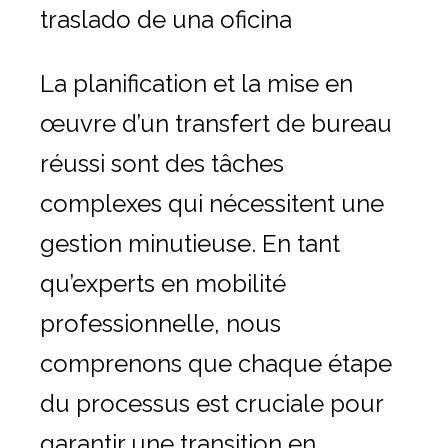
traslado de una oficina
Traslado de oficinas
Conserjería
La planification et la mise en
Nuestras herramientas
œuvre d’un transfert de bureau
réussi sont des tâches
Contacto
complexes qui nécessitent une
gestion minutieuse. En tant
qu’experts en mobilité
professionnelle, nous
comprenons que chaque étape
Alquiler vacacional
du processus est cruciale pour
garantir une transition en