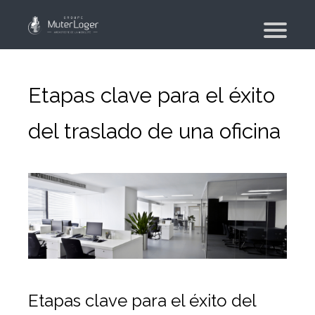
¿Quiénes somos?
Nuestros compromisos
Etapas clave para el éxito
El grupo
del traslado de una oficina
Moving planner
Vivienda
Su búsqueda de vivienda
Su agencia inmobiliaria
Moviente
Mudanza de particular y de colaboradores
Etapas clave para el éxito del
Mudanza militar – PFMD Oficial