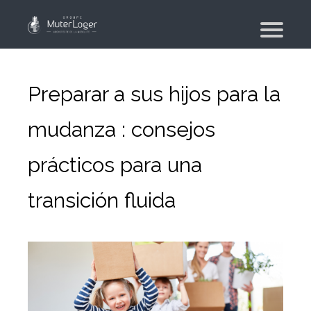
¿Quiénes somos?
Nuestros compromisos
Preparar a sus hijos para la
El grupo
mudanza : consejos
Moving planner
prácticos para una
Vivienda
Su búsqueda de vivienda
transición fluida
Su agencia inmobiliaria
Moviente
Mudanza de particular y de colaboradores
Mudanza militar – PFMD Oficial