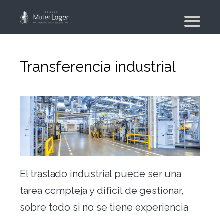
¿Quiénes somos?
Nuestros compromisos
Transferencia industrial
El grupo
Moving planner
Vivienda
Su búsqueda de vivienda
Su agencia inmobiliaria
El traslado industrial puede ser una
Moviente
tarea compleja y difícil de gestionar,
Mudanza de particular y de colaboradores
sobre todo si no se tiene experiencia
Mudanza militar – PFMD Oficial