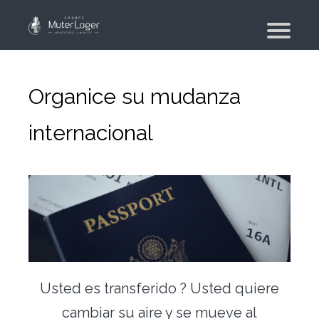
¿Quiénes somos?
Nuestros compromisos
Organice su mudanza
El grupo
internacional
Moving planner
Vivienda
Su búsqueda de vivienda
Su agencia inmobiliaria
Moviente
Mudanza de particular y de colaboradores
Usted es transferido ? Usted quiere
Mudanza militar – PFMD Oficial
cambiar su aire y se mueve al